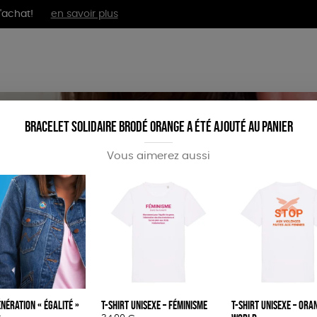
'achat!
en savoir plus
MENTS
BIEN-ÊTRE
ÉPI
Bracelet solidaire brodé orange a été ajouté au panier
Vous aimerez aussi
étinceler le monde
énération « Égalité »
T-shirt unisexe – Féminisme
T-shirt unisexe – Ora