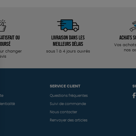
atisfait ou
Livraison dans les
Achats s
oursé
meilleurs délais
Vos achats
nos a
our changer
sous 1 à 4 jours ouvrés
avis
SERVICE CLIENT
S
te
Questions fréquentes
entialité
Suivi de commande
Nous contacter
Renvoyer des articles