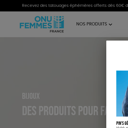
Recevez des tatouages éphémères offerts dès 60€ d
NOS PRODUITS
BIJOUX
VÊTE
Bijoux
Des produits pour faire 
Pin’s G