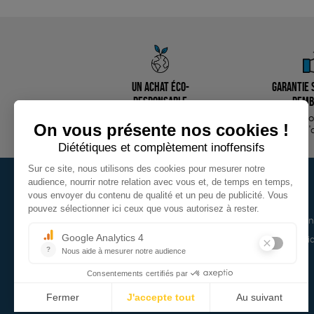
Un achat éco-
Garantie s
responsable
remb
des produits
14 jours p
sélectionnés avec soin
d'
TOUS NOS PRODUITS
LA BOUTIQUE
Vêtements
Conditions de ven
Politique de confid
Bijoux
Mentions légales
Bien-être
Épicerie
Papeterie