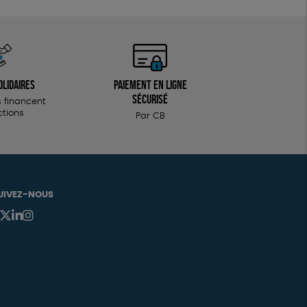
Fabriqué en Europe
olidaires
Paiement en ligne
sécurisé
 financent
ctions
Par CB
UIVEZ-NOUS