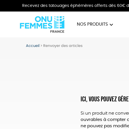
Recevez des tatouages éphémères offerts dès 60€ d
NOS PRODUITS
BIJOUX
VÊTE
Accueil
>
Renvoyer des articles
Ici, vous pouvez gér
Si un produit ne conve
ouvrables à compter d
ne pouvez pas modifi