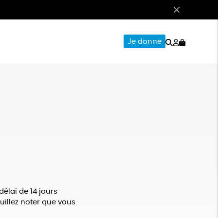
Rechercher
Mon
Je donne
compte
CERIE
PAPETERIE
 délai de 14 jours
illez noter que vous