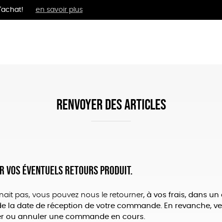
'achat!
en savoir plus
MENTS
BIEN-ÊTRE
ÉPI
RENVOYER DES ARTICLES
er vos éventuels retours produit.
nait pas, vous pouvez nous le retourner
, à vos frais, dans un
e la date de réception de votre commande. En revanche, veu
er ou annuler une commande en cours.