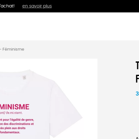
'achat!
en savoir plus
MENTS
BIEN-ÊTRE
ÉPI
 – Féminisme
3