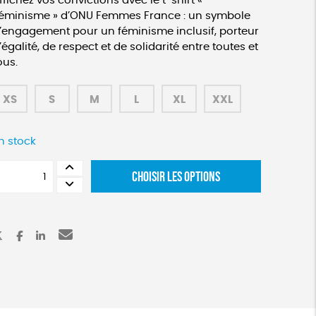
ffichez vos convictions avec le t-shirt «
éminisme » d’ONU Femmes France : un symbole
’engagement pour un féminisme inclusif, porteur
’égalité, de respect et de solidarité entre toutes et
ous.
XS
S
M
L
XL
XXL
n stock
uantité
CHOISIR LES OPTIONS
e
-
hirt
nisexe
éminisme