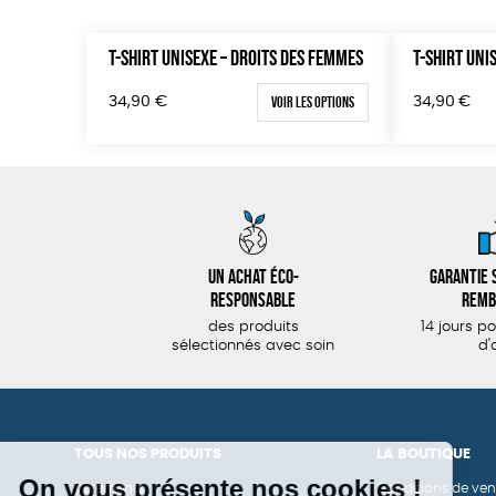
T-SHIRT UNISEXE – DROITS DES FEMMES
T-SHIRT UNI
Voir les options
34,90
€
34,90
€
Un achat éco-
Garantie s
responsable
remb
des produits
14 jours p
sélectionnés avec soin
d'
TOUS NOS PRODUITS
LA BOUTIQUE
Vêtements
Conditions de ven