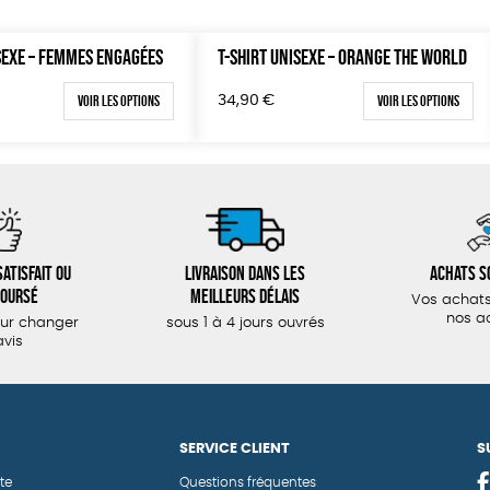
SEXE – FEMMES ENGAGÉES
T-SHIRT UNISEXE – ORANGE THE WORLD
Voir les options
Voir les options
34,90
€
atisfait ou
Livraison dans les
Achats s
oursé
meilleurs délais
Vos achats
nos a
our changer
sous 1 à 4 jours ouvrés
avis
SERVICE CLIENT
S
te
Questions fréquentes