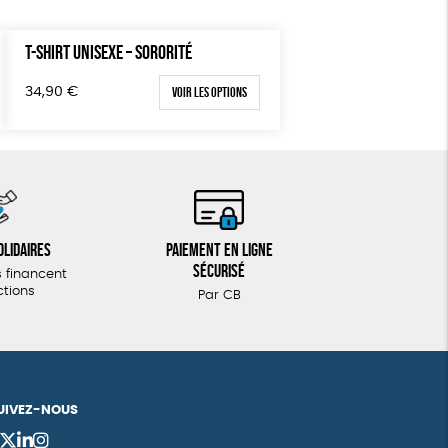
T-SHIRT UNISEXE – SORORITÉ
Voir les options
34,90
€
olidaires
Paiement en ligne
sécurisé
 financent
ctions
Par CB
UIVEZ-NOUS