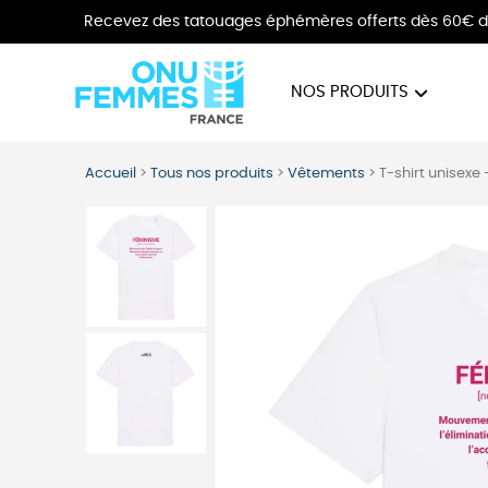
Recevez des tatouages éphémères offerts dès 60€ d
NOS PRODUITS
BIJOUX
VÊTE
Accueil
>
Tous nos produits
>
Vêtements
>
T-shirt unisexe