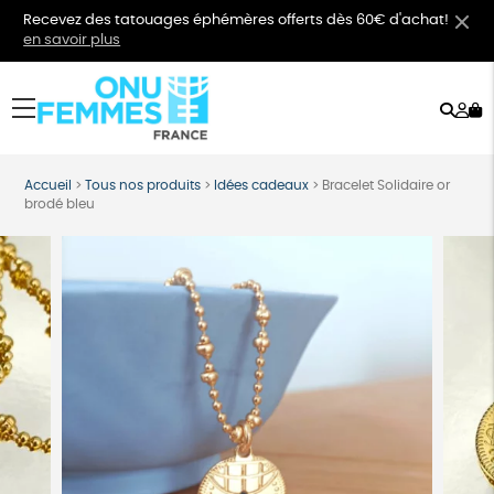
Recevez des tatouages éphémères offerts dès 60€ d'achat!
en savoir plus
Rech
Mo
menu
co
Accueil
>
Tous nos produits
>
Idées cadeaux
>
Bracelet Solidaire or
brodé bleu