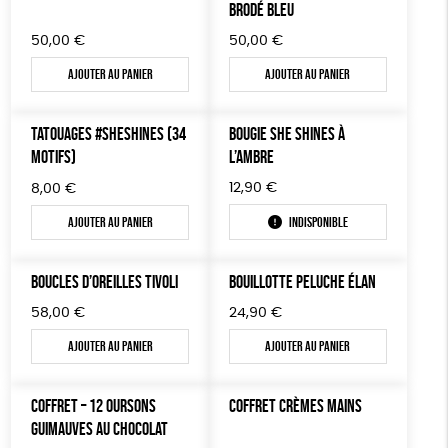
TOUT
Agriculture Biologique
Biodégradable
Cosme Bio
BRODÉ BLEU
Plus de 200€
Fabrication artisanale
Oeko-Tex
50,00
€
50,00
€
Ajouter au panier
Ajouter au panier
TATOUAGES #SHESHINES (34
BOUGIE SHE SHINES À
MOTIFS)
L’AMBRE
12,90
€
8,00
€
Ajouter au panier
Indisponible
BOUCLES D’OREILLES TIVOLI
BOUILLOTTE PELUCHE ÉLAN
58,00
€
24,90
€
Ajouter au panier
Ajouter au panier
COFFRET – 12 OURSONS
COFFRET CRÈMES MAINS
GUIMAUVES AU CHOCOLAT