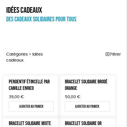
Idées cadeaux
Des cadeaux solidaires pour tous
Catégories >
Idées
Filtrer
cadeaux
VÊTEMENTS
Trier par
PENDENTIF ÉTINCELLE PAR
BRACELET SOLIDAIRE BRODÉ
Par défaut
BIJOUX
Prix
CAMILLE ENRICO
ORANGE
Popularité
Tous
BIEN-ÊTRE
Couleur
39,00
€
50,00
€
Nouveauté
0 € - 50 €
Orange
Bleu
Mots clés
Prix : du - cher au + cher
Ajouter au panier
Ajouter au panier
ÉPICERIE
50 € - 100 €
Prix : du + cher au - cher
100 € - 150 €
GOTS
Fabriqué en Europe
Fabriqué en France
PAPETERIE
Disponibilité
BRACELET SOLIDAIRE MIXTE
BRACELET SOLIDAIRE OR
150 € - 200 €