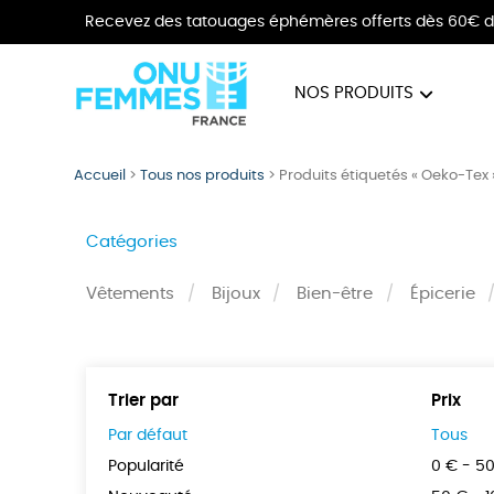
Recevez des tatouages éphémères offerts dès 60€ d
NOS PRODUITS
BIJOUX
VÊTE
Accueil
>
Tous nos produits
>
Produits étiquetés « Oeko-Tex 
Catégories
Vêtements
Bijoux
Bien-être
Épicerie
Trier par
Prix
Par défaut
Tous
Popularité
0 € - 5