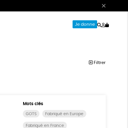
Rechercher
Mon
Je donne
compte
CERIE
PAPETERIE
Filtrer
Mots clés
GOTS
Fabriqué en Europe
Fabriqué en France