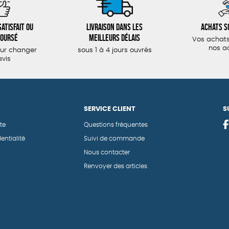
atisfait ou
Livraison dans les
Achats s
oursé
meilleurs délais
Vos achats
nos a
our changer
sous 1 à 4 jours ouvrés
avis
SERVICE CLIENT
S
te
Questions fréquentes
entialité
Suivi de commande
Nous contacter
Renvoyer des articles