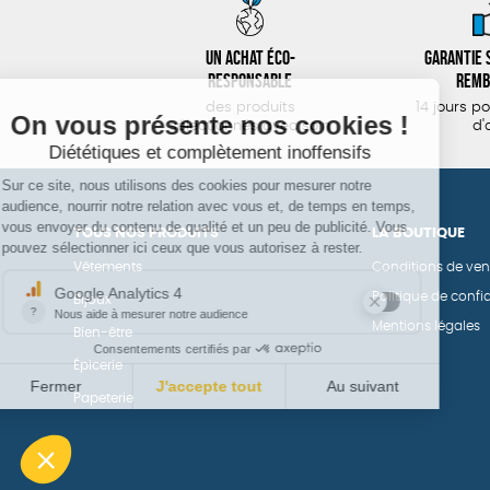
Un achat éco-
Garantie s
responsable
remb
des produits
14 jours p
sélectionnés avec soin
d'
TOUS NOS PRODUITS
LA BOUTIQUE
Vêtements
Conditions de ven
Politique de confid
Bijoux
Mentions légales
Bien-être
Épicerie
Papeterie