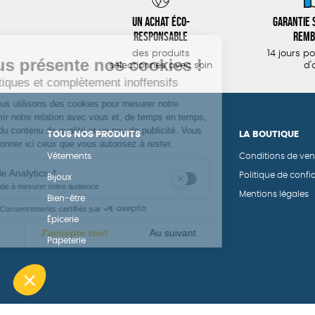
Un achat éco-
Garantie s
responsable
remb
des produits
14 jours p
sélectionnés avec soin
d'
TOUS NOS PRODUITS
LA BOUTIQUE
Vêtements
Conditions de ven
Politique de confid
Bijoux
Mentions légales
Bien-être
Épicerie
Papeterie