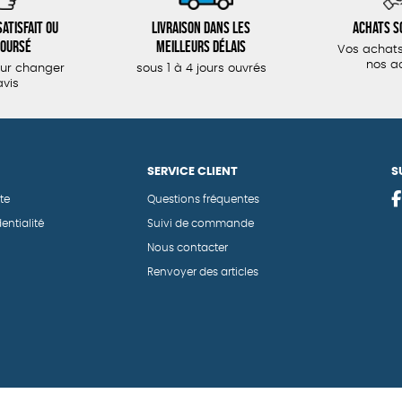
atisfait ou
Livraison dans les
Achats s
oursé
meilleurs délais
Vos achats
nos a
our changer
sous 1 à 4 jours ouvrés
avis
SERVICE CLIENT
S
te
Questions fréquentes
entialité
Suivi de commande
Nous contacter
Renvoyer des articles