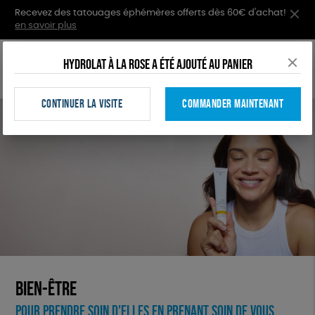
Recevez des tatouages éphémères offerts dès 60€ d'achat!
en savoir plus
Hydrolat à la rose a été ajouté au panier
Recher
Mon
menu
1
comp
CONTINUER LA VISITE
COMMANDER MAINTENANT
Bien-être
Pour prendre soin d'elles en prenant soin de vous