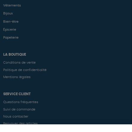
Vêtements
Bijoux
Bien-être
Épicerie
Papeterie
LA BOUTIQUE
Conditions de vente
Politique de confidentialité
Mentions légales
SERVICE CLIENT
Questions fréquentes
Suivi de commande
Nous contacter
Renvoyer des articles