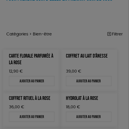
Catégories >
Bien-être
Filtrer
VÊTEMENTS
Trier par
CARTE FLORALE PARFUMÉE À
COFFRET AU LAIT D’ÂNESSE
Par défaut
BIJOUX
Prix
LA ROSE
Popularité
Tous
BIEN-ÊTRE
Couleur
12,90
€
39,00
€
Nouveauté
0 € - 50 €
Orange
Bleu
Mots clés
Prix : du - cher au + cher
Ajouter au panier
Ajouter au panier
ÉPICERIE
50 € - 100 €
Prix : du + cher au - cher
100 € - 150 €
Fabrication artisanale
Oeko-Tex
GOTS
PAPETERIE
Disponibilité
COFFRET RITUEL À LA ROSE
HYDROLAT À LA ROSE
150 € - 200 €
TOUT
Fabriqué en Europe
Fabriqué en France
Plus de 200€
36,00
€
18,00
€
Agriculture Biologique
Biodégradable
Cosme Bio
Ajouter au panier
Ajouter au panier