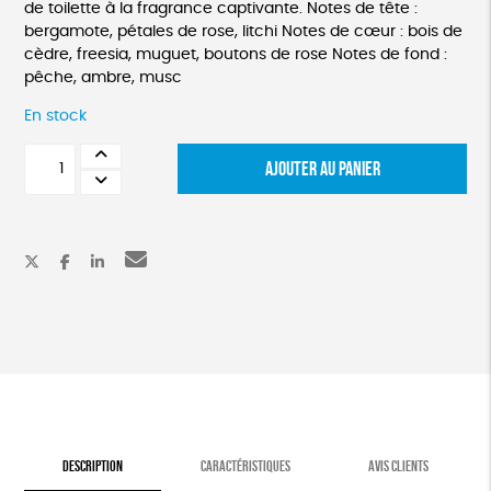
de toilette à la fragrance captivante. Notes de tête :
bergamote, pétales de rose, litchi Notes de cœur : bois de
cèdre, freesia, muguet, boutons de rose Notes de fond :
pêche, ambre, musc
En stock
quantité
AJOUTER AU PANIER
de
Eau
de
toilette
rose
DESCRIPTION
CARACTÉRISTIQUES
AVIS CLIENTS