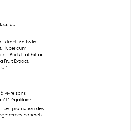
ôlées ou
Extract, Anthyllis
ct, Hypericum
ana Bark/Leaf Extract,
 Fruit Extract,
iol*.
à vivre sans
iété égalitaire.
nce : promotion des
 programmes concrets