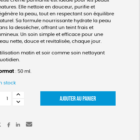
ette crème purifiante est idéale pour les peaux
atures. Elle nettoie en douceur, purifie et
égénère la peau, tout en respectant son équilibre
aturel. Sa formule nourrissante hydrate la peau
ans la dessécher, offrant un teint frais et
umineux. Un soin simple et efficace pour une
eau nette, douce et revitalisée, chaque jour.
tilisation matin et soir comme soin nettoyant
uotidien.
ormat
: 50 ml.
n stock
uantité
AJOUTER AU PANIER
e
rème
urifiante
our
isage