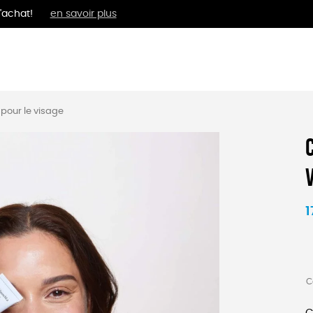
'achat!
en savoir plus
MENTS
BIEN-ÊTRE
ÉPI
 pour le visage
1
C