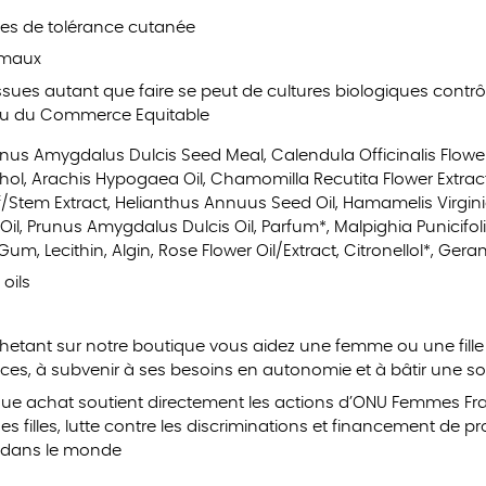
es de tolérance cutanée
nimaux
ssues autant que faire se peut de cultures biologiques contr
u du Commerce Equitable
nus Amygdalus Dulcis Seed Meal, Calendula Officinalis Flower 
cohol, Arachis Hypogaea Oil, Chamomilla Recutita Flower Extra
/Stem Extract, Helianthus Annuus Seed Oil, Hamamelis Virgini
il, Prunus Amygdalus Dulcis Oil, Parfum*, Malpighia Punicifolia
m, Lecithin, Algin, Rose Flower Oil/Extract, Citronellol*, Geran
 oils
hetant sur notre boutique vous aidez une femme ou une fille 
nces, à subvenir à ses besoins en autonomie et à bâtir une soc
e achat soutient directement les actions d’ONU Femmes Fra
es filles, lutte contre les discriminations et financement de
e dans le monde