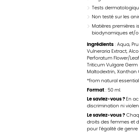
Tests dermatologiqu
Non testé sur les a
Matières premières i
biodynamiques et/o
Ingrédients
: Aqua, Pru
Vulneraria Extract, Al
Perforatum Flower/Leaf
Triticum Vulgare Germ O
Maltodextrin, Xanthan Gu
*from natural essential
Format
: 50 ml.
Le saviez-vous ?
En ac
discrimination ni viole
Le saviez-vous ?
Chaqu
droits des femmes et d
pour l’égalité de genr