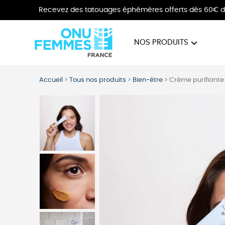
Recevez des tatouages éphémères offerts dès 60€ d
NOS PRODUITS
BIJOUX
VÊTE
Accueil
>
Tous nos produits
>
Bien-être
>
Crème purifiante