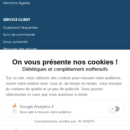
Mentions légales
SERVICE CLIENT
Questions fréquentes
Suivi de commande
Nous contacter
Renvoyer des articles
SUIVEZ-NOUS
Une boutique élaborée avec
par RGOODS
Hébergement vert certifié ISO14001 propulsé avec
par Infomaniak