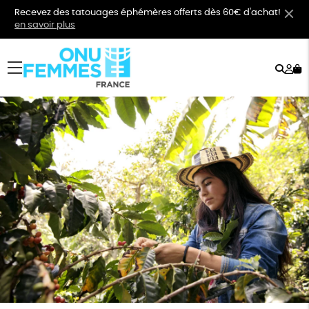
Recevez des tatouages éphémères offerts dès 60€ d'achat!
en savoir plus
Rech
Mo
menu
co