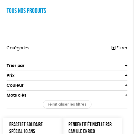
Tous nos produits
Catégories
Filtrer
VÊTEMENTS
Trier par
Par défaut
BIJOUX
Prix
Popularité
Tous
BIEN-ÊTRE
Couleur
Nouveauté
0 € - 50 €
Orange
Bleu
Mots clés
Prix : du - cher au + cher
ÉPICERIE
50 € - 100 €
Prix : du + cher au - cher
réinitialiser les filtres
100 € - 150 €
GOTS
Fabriqué en Europe
Fabriqué en France
PAPETERIE
Disponibilité
150 € - 200 €
TOUT
Agriculture Biologique
Biodégradable
Cosme Bio
Plus de 200€
BRACELET SOLIDAIRE
PENDENTIF ÉTINCELLE PAR
SPÉCIAL 10 ANS
CAMILLE ENRICO
Fabrication artisanale
Oeko-Tex