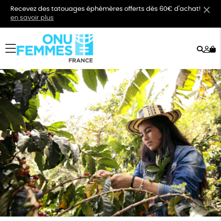
Recevez des tatouages éphémères offerts dès 60€ d'achat!
en savoir plus
Rech
Mo
menu
co