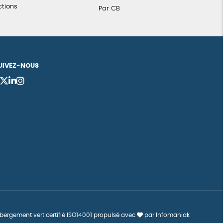
ctions
Par CB
UIVEZ-NOUS
bergement vert certifié ISO14001 propulsé avec
par Infomaniak