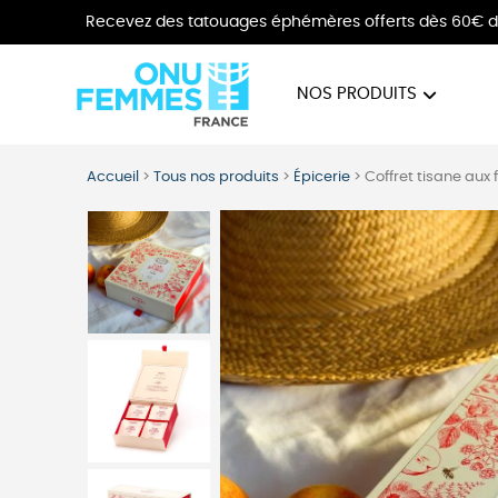
Recevez des tatouages éphémères offerts dès 60€ d
NOS PRODUITS
BIJOUX
VÊTE
Accueil
>
Tous nos produits
>
Épicerie
>
Coffret tisane aux f