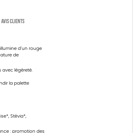
AVIS CLIENTS
’illumine d’un rouge
nature de
 avec légèreté.
dir la palette
e*, Stévia*,
nce : promotion des