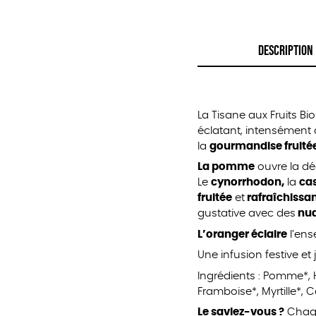
DESCRIPTION
La Tisane aux Fruits Bi
éclatant, intensément 
la
gourmandise fruité
La pomme
ouvre la dé
Le
cynorrhodon,
la
ca
fruitée
et
rafraîchissan
gustative avec des
nua
L’oranger éclaire
l’en
Une infusion festive et 
Ingrédients : Pomme*, 
Framboise*, Myrtille*, 
Le saviez-vous ?
Chaqu