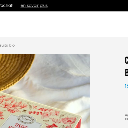
'achat!
en savoir plus
MENTS
BIEN-ÊTRE
ÉPI
ruits bio
1
A
B