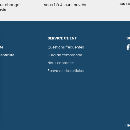
nos a
our changer
sous 1 à 4 jours ouvrés
avis
SERVICE CLIENT
S
te
Questions fréquentes
entialité
Suivi de commande
Nous contacter
Renvoyer des articles
Hé