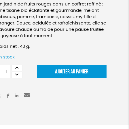
n jardin de fruits rouges dans un coffret raffiné :
ne tisane bio éclatante et gourmande, mêlant
ibiscus, pomme, framboise, cassis, myrtille et
ranger. Douce, acidulée et rafraîchissante, elle se
avoure chaude ou froide pour une pause fruitée
t joyeuse à tout moment.
oids net : 40 g.
n stock
uantité
AJOUTER AU PANIER
e
offret
isane
ux
uits
io