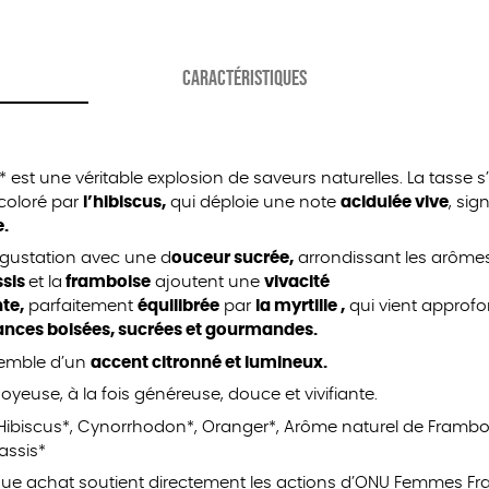
CARACTÉRISTIQUES
o* est une véritable explosion de saveurs naturelles. La tasse s
coloré par
l’hibiscus,
qui déploie une note
acidulée vive
, sig
e.
gustation avec une d
ouceur sucrée,
arrondissant les arômes
ssis
et la
framboise
ajoutent une
vivacité
te,
parfaitement
équilibrée
par
la myrtille ,
qui vient approfon
nces boisées, sucrées et gourmandes.
semble d’un
accent citronné et lumineux.
joyeuse, à la fois généreuse, douce et vivifiante.
Hibiscus*, Cynorrhodon*, Oranger*, Arôme naturel de Frambois
Cassis*
e achat soutient directement les actions d’ONU Femmes Fra