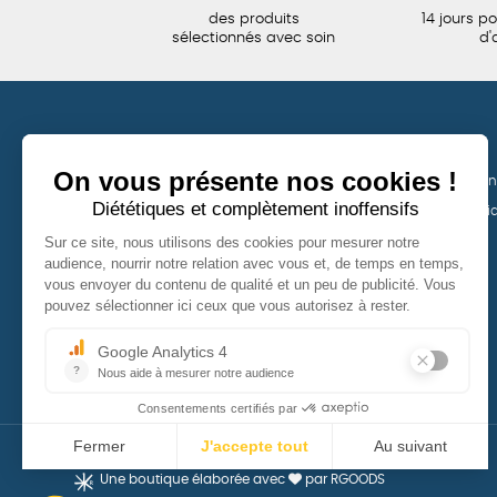
des produits
14 jours p
sélectionnés avec soin
d'
TOUS NOS PRODUITS
LA BOUTIQUE
Vêtements
Conditions de ven
Politique de confid
Bijoux
Mentions légales
Bien-être
Épicerie
Papeterie
Une boutique élaborée avec
par RGOODS