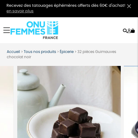
Recevez des tatouages éphémères offerts dès 60€ d'achat!
en savoir plus
Rech
Mo
menu
co
Accueil
>
Tous nos produits
>
Épicerie
>
32 pièces Guimauves
chocolat noir