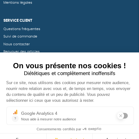
Mentions légales
SERVICE CLIENT
Questions fréquentes
Suivi de commande
Nous contacter
Renvoyer des articles
SUIVEZ-NOUS
Une boutique élaborée avec
par RGOODS
Hébergement vert certifié ISO14001 propulsé avec
par Infomaniak