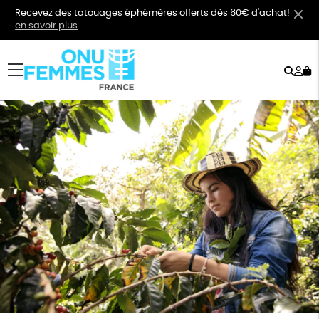
Recevez des tatouages éphémères offerts dès 60€ d'achat!
en savoir plus
Rech
Mo
menu
co