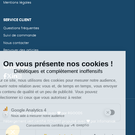
Mentions légales
SERVICE CLIENT
Questions fréquentes
Suivi de commande
Nous contacter
Renvoyer des articles
SUIVEZ-NOUS
Une boutique élaborée avec
par RGOODS
Hébergement vert certifié ISO14001 propulsé avec
par Infomaniak