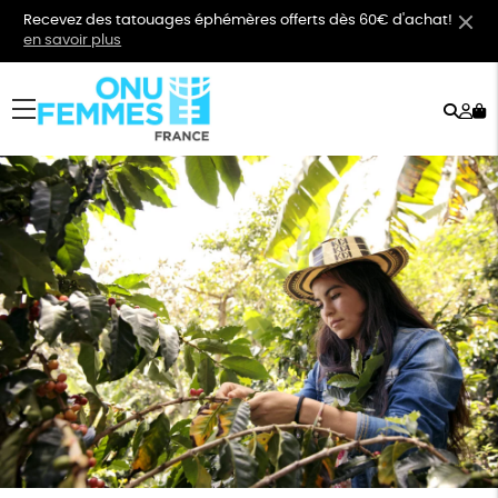
Recevez des tatouages éphémères offerts dès 60€ d'achat!
en savoir plus
Rech
Mo
menu
co