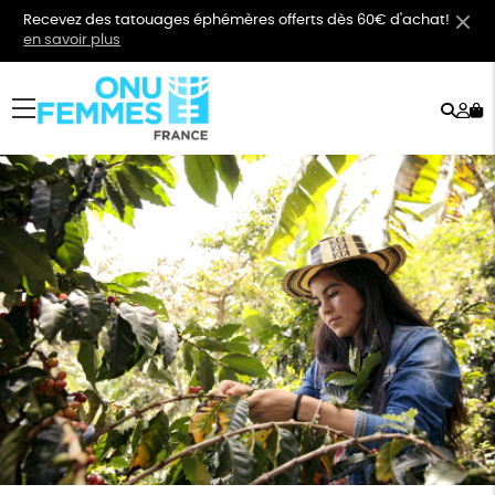
Recevez des tatouages éphémères offerts dès 60€ d'achat!
en savoir plus
Rech
Mo
menu
co