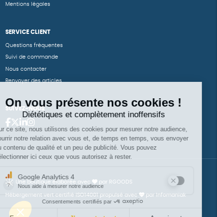
Mentions légales
SERVICE CLIENT
Questions fréquentes
Suivi de commande
Nous contacter
Renvoyer des articles
SUIVEZ-NOUS
Une boutique élaborée avec
par RGOODS
Hébergement vert certifié ISO14001 propulsé avec
par Infomaniak