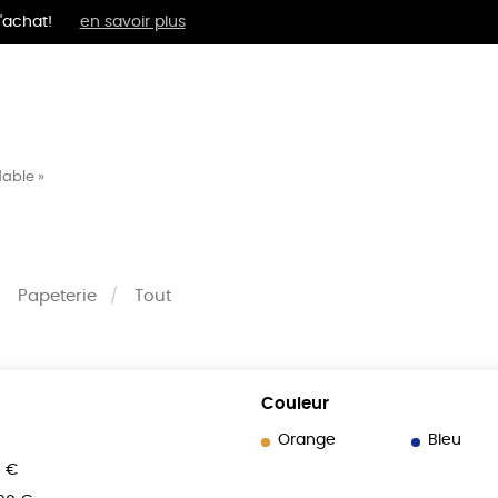
'achat!
en savoir plus
MENTS
BIEN-ÊTRE
ÉPI
dable »
Papeterie
Tout
Couleur
Orange
Bleu
0 €