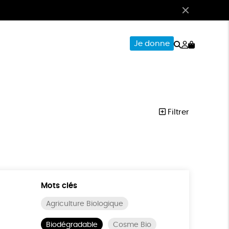
Rechercher
Mon
Je donne
compte
CERIE
PAPETERIE
Filtrer
Mots clés
Agriculture Biologique
Biodégradable
Cosme Bio