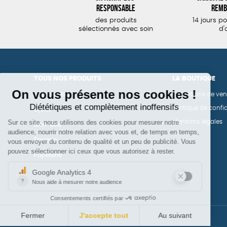
responsable
remb
des produits
14 jours p
sélectionnés avec soin
d'
TOUS NOS PRODUITS
LA BOUTIQUE
Vêtements
Conditions de ven
Politique de confid
Bijoux
Mentions légales
Bien-être
Épicerie
Papeterie