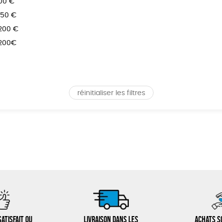
100 €
150 €
 200 €
 200€
réinitialiser les filtres
atisfait ou
Livraison dans les
Achats s