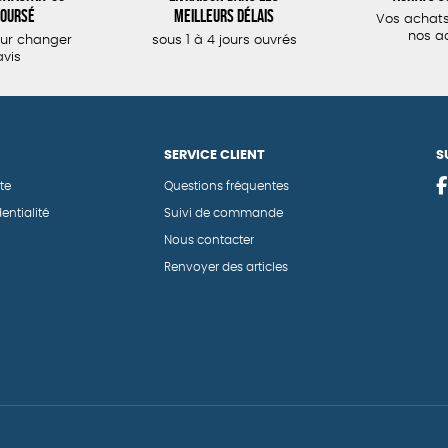
oursé
meilleurs délais
Vos achats
nos a
our changer
sous 1 à 4 jours ouvrés
avis
SERVICE CLIENT
S
te
Questions fréquentes
entialité
Suivi de commande
Nous contacter
Renvoyer des articles