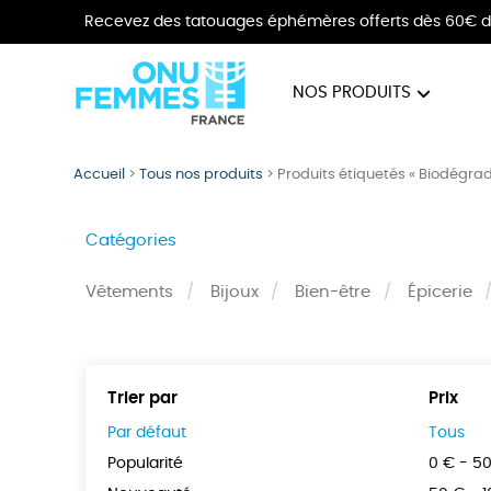
Recevez des tatouages éphémères offerts dès 60€ d
NOS PRODUITS
BIJOUX
VÊTE
Accueil
>
Tous nos produits
>
Produits étiquetés « Biodégra
Catégories
Vêtements
Bijoux
Bien-être
Épicerie
Trier par
Prix
Par défaut
Tous
Popularité
0 € - 5