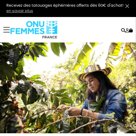
Recevez des tatouages éphémères offerts dès 60€ d'achat!
en savoir plus
Rech
Mo
menu
co