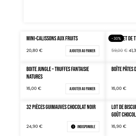
MINI-CALISSONS AUX FRUITS
COFFRET DE 
-30%
Le
Ajouter au panier
59,00
€
41,
20,80
€
prix
initi
BOITE JUNGLE – TRUFFES FANTAISIE
BOÎTE PÂTES 
étai
NATURES
59,
Ajouter au panier
16,00
€
16,00
€
32 PIÈCES GUIMAUVES CHOCOLAT NOIR
LOT DE BISCU
GOÛT CHOCOL
Indisponible
24,90
€
16,90
€