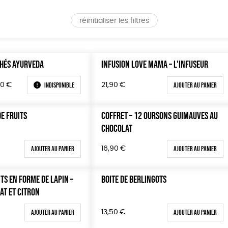
réinitialiser les filtres
THÉS AYURVEDA
INFUSION LOVE MAMA – L’INFUSEUR
Le
Indisponible
Ajouter au panier
30
€
21,90
€
prix
al
actuel
DE FRUITS
COFFRET – 12 OURSONS GUIMAUVES AU
t :
est :
CHOCOLAT
00€.
41,30€.
Ajouter au panier
Ajouter au panier
16,90
€
ITS EN FORME DE LAPIN –
BOITE DE BERLINGOTS
AT ET CITRON
Ajouter au panier
Ajouter au panier
13,50
€