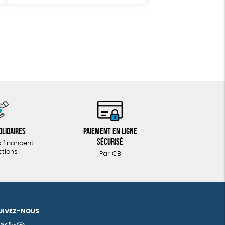
olidaires
Paiement en ligne
sécurisé
 financent
ctions
Par CB
UIVEZ-NOUS