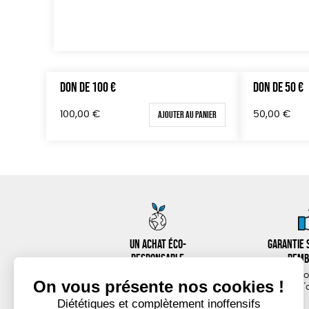
DON DE 100 €
DON DE 50 €
Ajouter au panier
100,00
€
50,00
€
Un achat éco-
Garantie s
responsable
remb
des produits
14 jours p
sélectionnés avec soin
d'