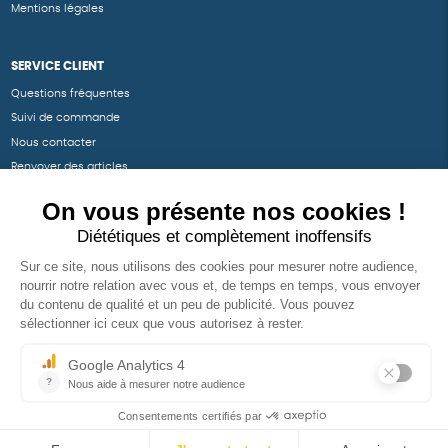
Mentions légales
SERVICE CLIENT
Questions fréquentes
Suivi de commande
Nous contacter
Renvoyer des articles
SUIVEZ-NOUS
Une boutique élaborée avec
par RGOODS
Hébergement vert certifié ISO14001 propulsé avec
par Infomaniak