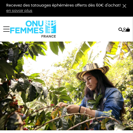
Recevez des tatouages éphémères offerts dès 60€ d'achat!
en savoir plus
Rech
Mo
menu
co