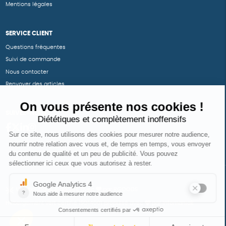
Mentions légales
SERVICE CLIENT
Questions fréquentes
Suivi de commande
Nous contacter
Renvoyer des articles
SUIVEZ-NOUS
Une boutique élaborée avec
par RGOODS
Hébergement vert certifié ISO14001 propulsé avec
par Infomaniak