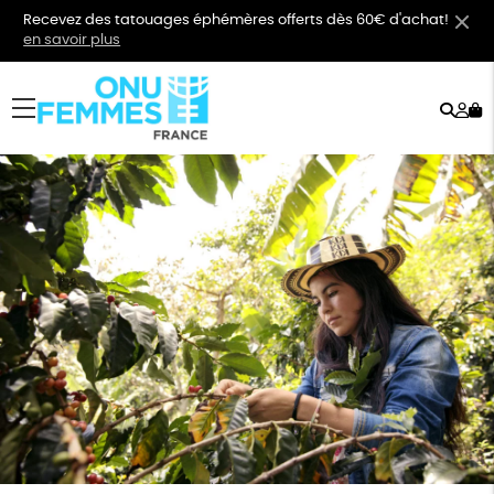
Recevez des tatouages éphémères offerts dès 60€ d'achat!
en savoir plus
Rech
Mo
menu
co