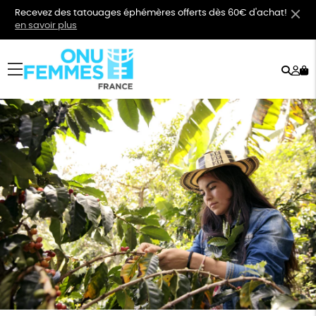
Recevez des tatouages éphémères offerts dès 60€ d'achat!
en savoir plus
Rech
Mo
menu
co