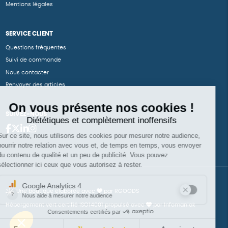
Mentions légales
SERVICE CLIENT
Questions fréquentes
Suivi de commande
Nous contacter
Renvoyer des articles
SUIVEZ-NOUS
Une boutique élaborée avec
par RGOODS
Hébergement vert certifié ISO14001 propulsé avec
par Infomaniak