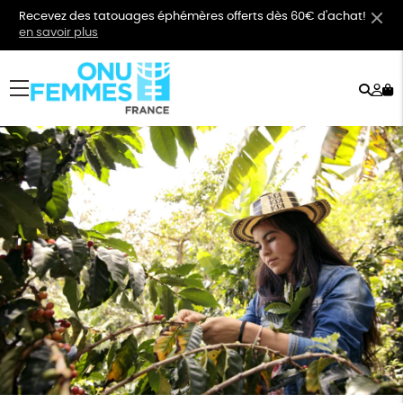
Recevez des tatouages éphémères offerts dès 60€ d'achat!
en savoir plus
Rech
Mo
menu
co