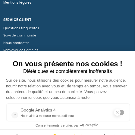
Mentions légales
SERVICE CLIENT
Questions fréquentes
Suivi de commande
Nous contacter
Renvoyer des articles
SUIVEZ-NOUS
Une boutique élaborée avec
par RGOODS
Hébergement vert certifié ISO14001 propulsé avec
par Infomaniak