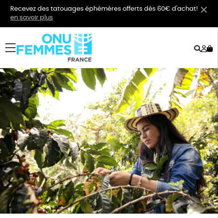
Recevez des tatouages éphémères offerts dès 60€ d'achat!
en savoir plus
Rech
Mo
menu
co