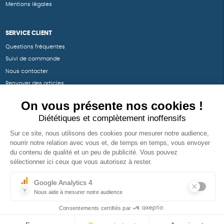
Mentions légales
SERVICE CLIENT
Questions fréquentes
Suivi de commande
Nous contacter
Renvoyer des articles
SUIVEZ-NOUS
Une boutique élaborée avec
par RGOODS
Hébergement vert certifié ISO14001 propulsé avec
par Infomaniak