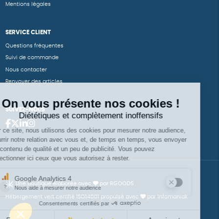
Mentions légales
SERVICE CLIENT
Questions fréquentes
Suivi de commande
Nous contacter
Renvoyer des articles
SUIVEZ-NOUS
Une boutique élaborée avec
par RGOODS
Hébergement vert certifié ISO14001 propulsé avec
par Infomaniak