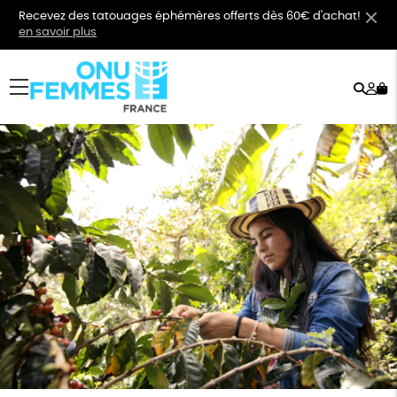
Recevez des tatouages éphémères offerts dès 60€ d'achat!
en savoir plus
Rech
Mo
menu
co