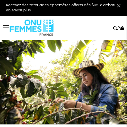
Recevez des tatouages éphémères offerts dès 60€ d'achat!
en savoir plus
Rech
Mo
menu
co