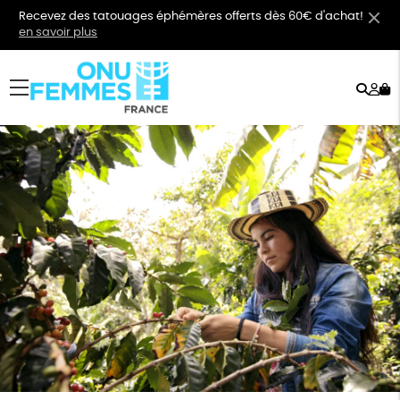
Recevez des tatouages éphémères offerts dès 60€ d'achat!
en savoir plus
Rech
Mo
menu
co