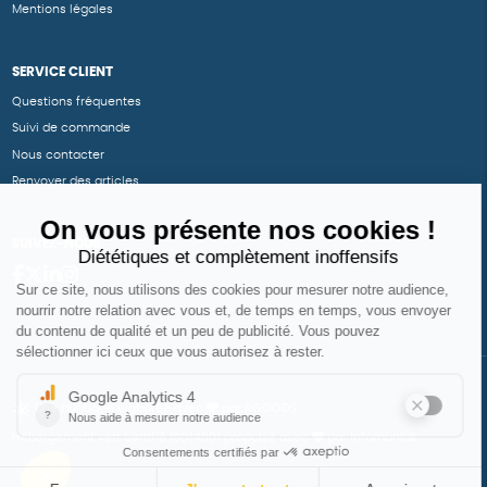
Mentions légales
SERVICE CLIENT
Questions fréquentes
Suivi de commande
Nous contacter
Renvoyer des articles
SUIVEZ-NOUS
Une boutique élaborée avec
par RGOODS
Hébergement vert certifié ISO14001 propulsé avec
par Infomaniak