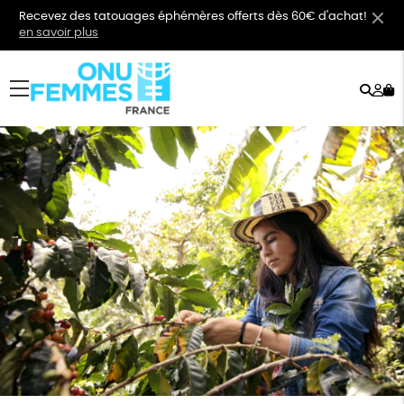
Recevez des tatouages éphémères offerts dès 60€ d'achat!
en savoir plus
Rech
Mo
menu
co