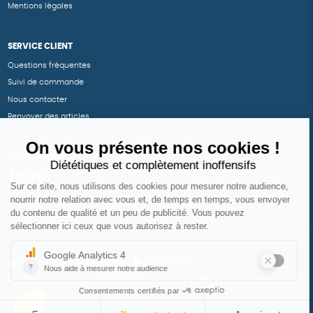
Mentions légales
SERVICE CLIENT
Questions fréquentes
Suivi de commande
Nous contacter
Renvoyer des articles
SUIVEZ-NOUS
Une boutique élaborée avec
par RGOODS
Hébergement vert certifié ISO14001 propulsé avec
par Infomaniak