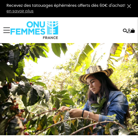
Recevez des tatouages éphémères offerts dès 60€ d'achat!
en savoir plus
Rech
Mo
menu
co