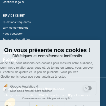
Mentions légales
SERVICE CLIENT
Questions fréquentes
Suivi de commande
Nous contacter
Renvoyer des articles
SUIVEZ-NOUS
Une boutique élaborée avec
par RGOODS
Hébergement vert certifié ISO14001 propulsé avec
par Infomaniak