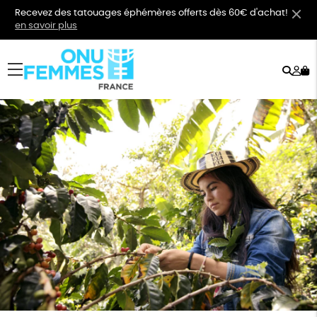
Recevez des tatouages éphémères offerts dès 60€ d'achat!
en savoir plus
Rech
Mo
menu
co