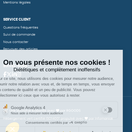
Mentions légales
SERVICE CLIENT
Questions fréquentes
Suivi de commande
Nous contacter
Renvoyer des articles
SUIVEZ-NOUS
Une boutique élaborée avec
par RGOODS
Hébergement vert certifié ISO14001 propulsé avec
par Infomaniak