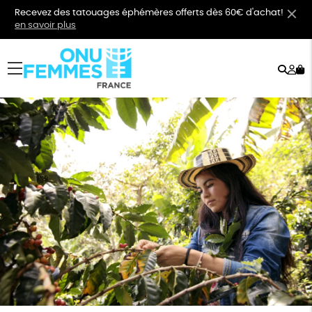
Recevez des tatouages éphémères offerts dès 60€ d'achat!
en savoir plus
Rech
Mo
menu
co