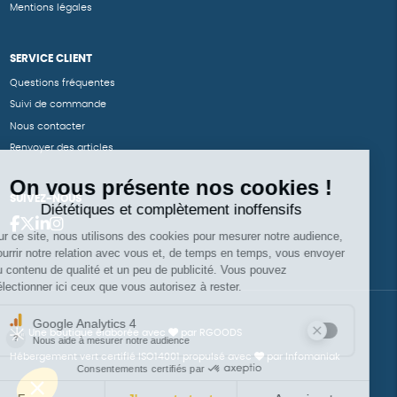
Mentions légales
SERVICE CLIENT
Questions fréquentes
Suivi de commande
Nous contacter
Renvoyer des articles
SUIVEZ-NOUS
Une boutique élaborée avec
par RGOODS
Hébergement vert certifié ISO14001 propulsé avec
par Infomaniak