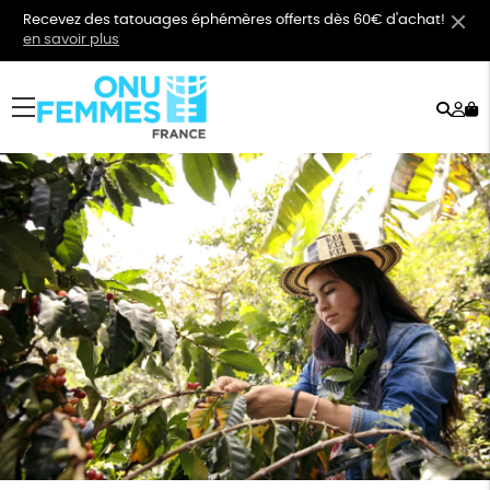
Recevez des tatouages éphémères offerts dès 60€ d'achat!
en savoir plus
Rech
Mo
menu
co