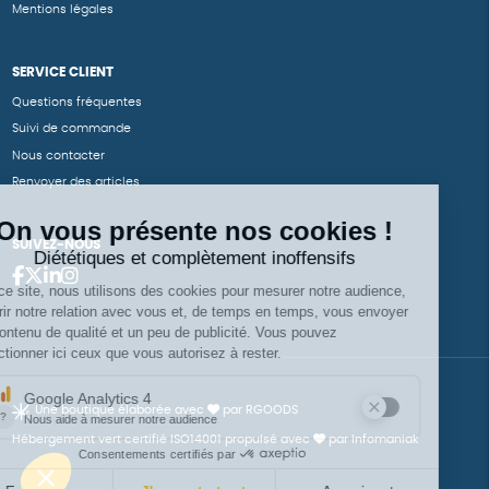
Mentions légales
SERVICE CLIENT
Questions fréquentes
Suivi de commande
Nous contacter
Renvoyer des articles
SUIVEZ-NOUS
Une boutique élaborée avec
par RGOODS
Hébergement vert certifié ISO14001 propulsé avec
par Infomaniak