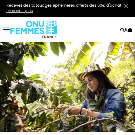
Recevez des tatouages éphémères offerts dès 60€ d'achat!
en savoir plus
Rech
Mo
menu
co