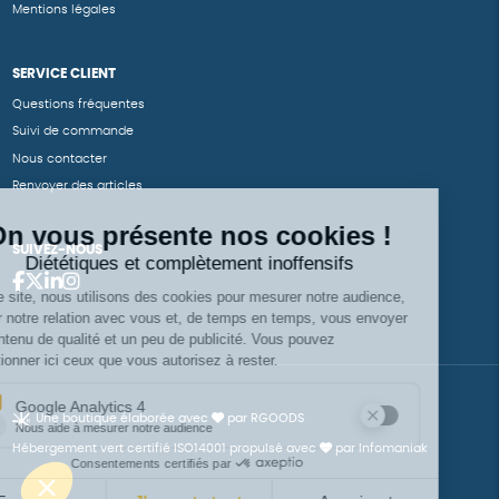
Mentions légales
SERVICE CLIENT
Questions fréquentes
Suivi de commande
Nous contacter
Renvoyer des articles
SUIVEZ-NOUS
Une boutique élaborée avec
par RGOODS
Hébergement vert certifié ISO14001 propulsé avec
par Infomaniak