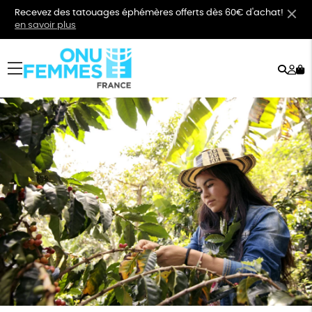
Recevez des tatouages éphémères offerts dès 60€ d'achat!
en savoir plus
Rech
Mo
menu
co