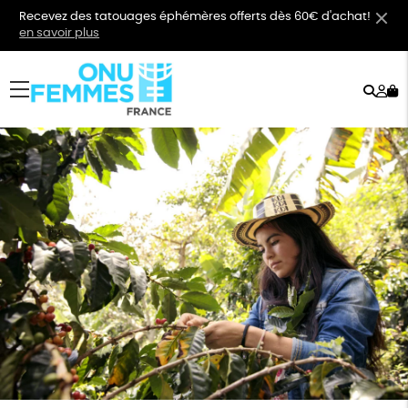
Recevez des tatouages éphémères offerts dès 60€ d'achat!
en savoir plus
Rech
Mo
menu
co