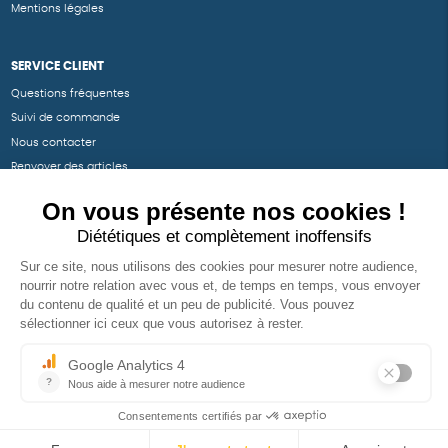
Mentions légales
SERVICE CLIENT
Questions fréquentes
Suivi de commande
Nous contacter
Renvoyer des articles
SUIVEZ-NOUS
Une boutique élaborée avec
par RGOODS
Hébergement vert certifié ISO14001 propulsé avec
par Infomaniak