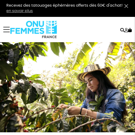
Recevez des tatouages éphémères offerts dès 60€ d'achat!
en savoir plus
Rech
Mo
menu
co