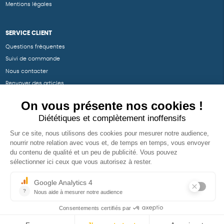
Mentions légales
SERVICE CLIENT
Questions fréquentes
Suivi de commande
Nous contacter
Renvoyer des articles
SUIVEZ-NOUS
Une boutique élaborée avec
par RGOODS
Hébergement vert certifié ISO14001 propulsé avec
par Infomaniak