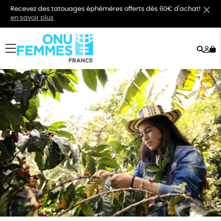
Recevez des tatouages éphémères offerts dès 60€ d'achat!
en savoir plus
Rech
Mo
menu
co