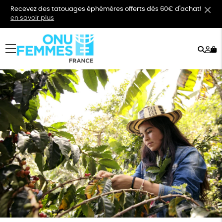
Recevez des tatouages éphémères offerts dès 60€ d'achat!
en savoir plus
Rech
Mo
menu
co