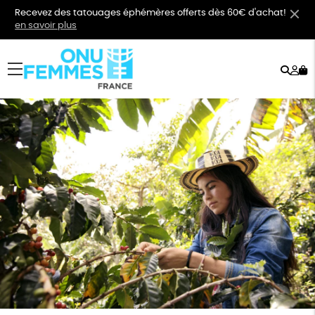
Recevez des tatouages éphémères offerts dès 60€ d'achat!
en savoir plus
Rech
Mo
menu
co