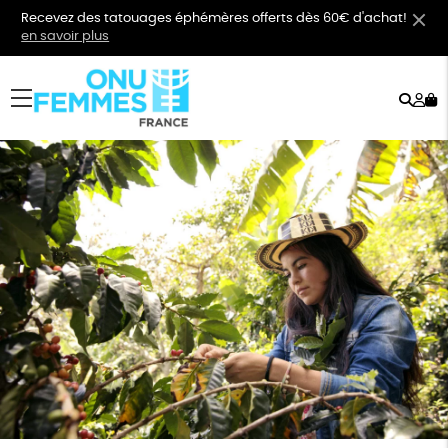
Recevez des tatouages éphémères offerts dès 60€ d'achat!
en savoir plus
Rech
Mo
menu
co