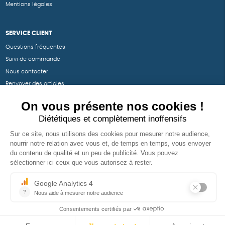
Mentions légales
SERVICE CLIENT
Questions fréquentes
Suivi de commande
Nous contacter
Renvoyer des articles
SUIVEZ-NOUS
Une boutique élaborée avec
par RGOODS
Hébergement vert certifié ISO14001 propulsé avec
par Infomaniak