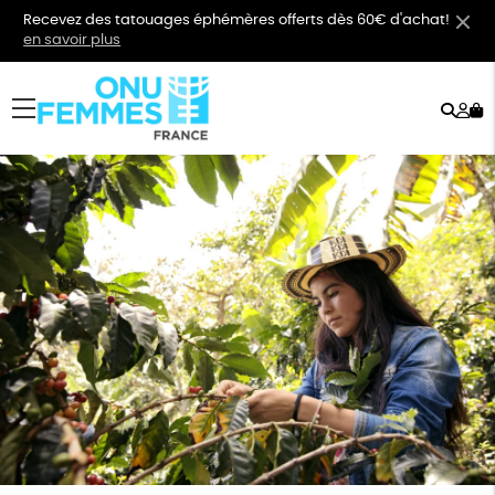
Recevez des tatouages éphémères offerts dès 60€ d'achat!
en savoir plus
Rech
Mo
menu
co