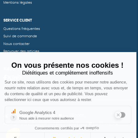
Mentions légales
SERVICE CLIENT
Questions fréquentes
Suivi de commande
Nous contacter
Renvoyer des articles
SUIVEZ-NOUS
Une boutique élaborée avec
par RGOODS
Hébergement vert certifié ISO14001 propulsé avec
par Infomaniak