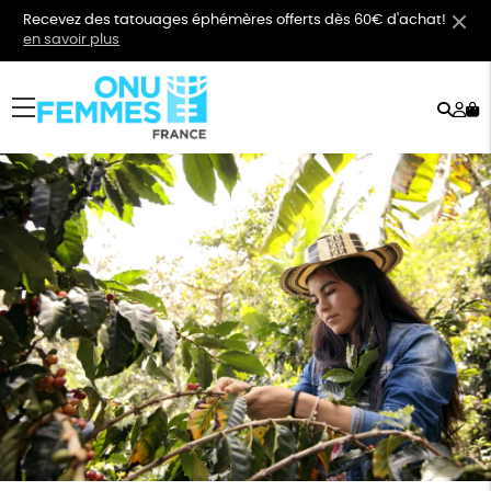
Recevez des tatouages éphémères offerts dès 60€ d'achat!
en savoir plus
Rech
Mo
menu
co