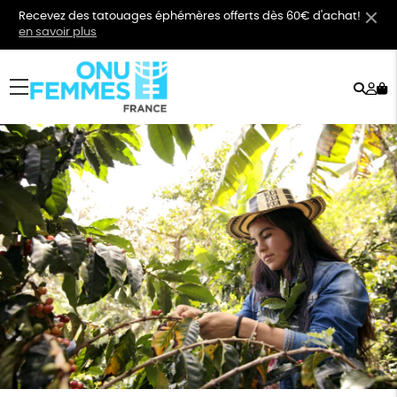
Recevez des tatouages éphémères offerts dès 60€ d'achat!
en savoir plus
Rech
Mo
menu
co