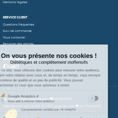
Mentions légales
SERVICE CLIENT
Questions fréquentes
Suivi de commande
Nous contacter
Renvoyer des articles
SUIVEZ-NOUS
Une boutique élaborée avec
par RGOODS
Hébergement vert certifié ISO14001 propulsé avec
par Infomaniak