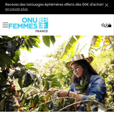
Recevez des tatouages éphémères offerts dès 60€ d'achat!
en savoir plus
Rech
Mo
menu
co