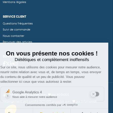
Mentions légales
SERVICE CLIENT
Questions fréquentes
Suivi de commande
Nous contacter
Renvoyer des articles
SUIVEZ-NOUS
Une boutique élaborée avec
par RGOODS
Hébergement vert certifié ISO14001 propulsé avec
par Infomaniak