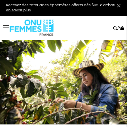
Recevez des tatouages éphémères offerts dès 60€ d'achat!
en savoir plus
Rech
Mo
menu
co