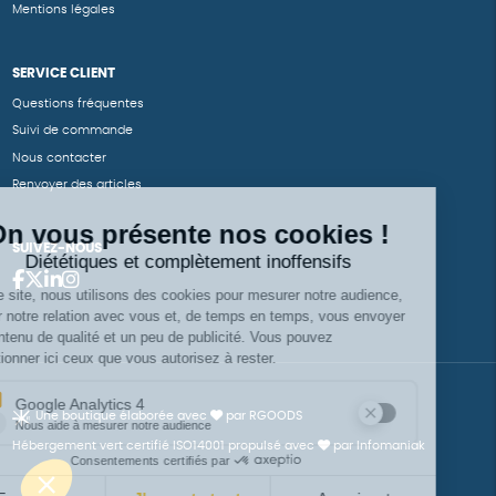
Mentions légales
SERVICE CLIENT
Questions fréquentes
Suivi de commande
Nous contacter
Renvoyer des articles
SUIVEZ-NOUS
Une boutique élaborée avec
par RGOODS
Hébergement vert certifié ISO14001 propulsé avec
par Infomaniak