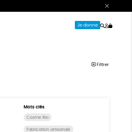
Rechercher
Mon
Je donne
compte
CERIE
PAPETERIE
Filtrer
Mots clés
Cosme Bio
Fabrication artisanale