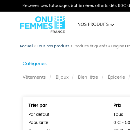
Recevez des tatouages éphémères offerts dès 60€ d
NOS PRODUITS
BIJOUX
VÊTE
Accueil
>
Tous nos produits
>
Produits étiquetés « Origine F
Catégories
Vêtements
Bijoux
Bien-être
Épicerie
Trier par
Prix
Par défaut
Tous
Popularité
0 € - 5