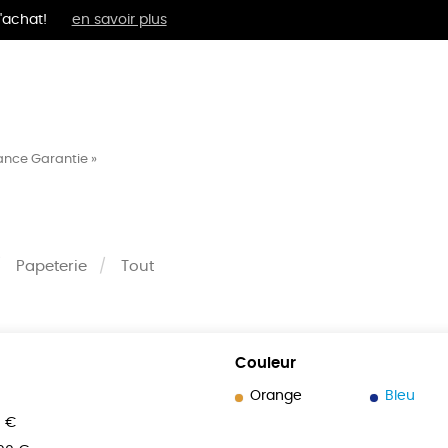
'achat!
en savoir plus
MENTS
BIEN-ÊTRE
ÉPI
rance Garantie »
Papeterie
Tout
Couleur
Orange
Bleu
0 €