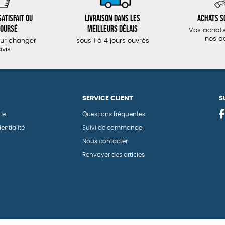
atisfait ou
Livraison dans les
Achats s
oursé
meilleurs délais
Vos achats
nos a
our changer
sous 1 à 4 jours ouvrés
avis
SERVICE CLIENT
S
te
Questions fréquentes
entialité
Suivi de commande
Nous contacter
Renvoyer des articles