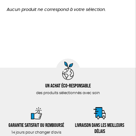
TOUT
Agriculture Biologique
Biodégradable
Cosme Bio
Plus de 200€
Aucun produit ne correspond à votre sélection.
Fabrication artisanale
Oeko-Tex
Un achat éco-responsable
des produits sélectionnés avec soin
Garantie satisfait ou remboursé
Livraison dans les meilleurs
délais
14 jours pour changer d'avis