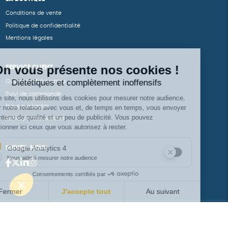
Conditions de vente
Politique de confidentialité
Mentions légales
SERVICE CLIENT
Questions fréquentes
Suivi de commande
Nous contacter
Renvoyer des articles
SUIVEZ-NOUS
Une boutique élaborée avec
par RGOODS