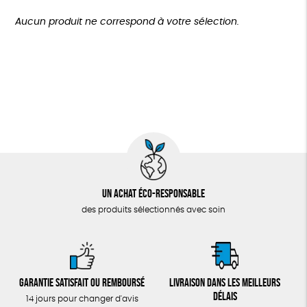
TOUT
Agriculture Biologique
Biodégradable
Cosme Bio
Plus de 200€
Aucun produit ne correspond à votre sélection.
Fabrication artisanale
Oeko-Tex
Un achat éco-responsable
des produits sélectionnés avec soin
Garantie satisfait ou remboursé
Livraison dans les meilleurs
délais
14 jours pour changer d'avis